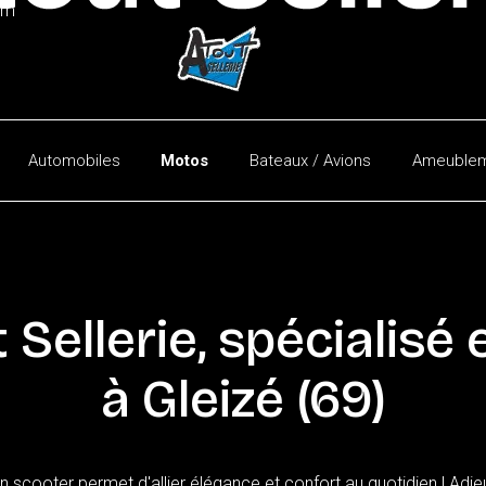
am
Automobiles
Motos
Bateaux / Avions
Ameublem
Automobiles
Utilitaires
Capotes
t
Sellerie,
spécialisé
à
Gleizé
(69)
scooter permet d'allier élégance et confort au quotidien ! Adieu 