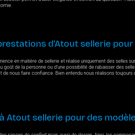
tomie.
prestations
d'Atout
sellerie
pour
ience en matière de sellerie et réalise uniquement des selles s
u goût de la personne ou d'une possibilité de rabaisser des sell
t de nous faire confiance. Bien entendu nous réalisons toujours 
à
Atout
sellerie
pour
des
modèl
es raisons de confort mais aussi de design. Ainsi, les composan