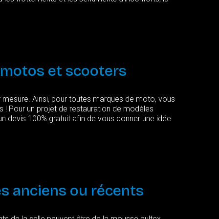
motos
et
scooters
ur mesure. Ainsi, pour toutes marques de moto, vous
es ! Pour un projet de restauration de modèles
un devis 100% gratuit afin de vous donner une idée
es
anciens
ou
récents
ts de la selle peuvent être de la mousse bultex