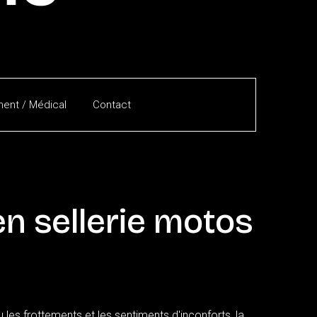
ent / Médical
Contact
en
sellerie
motos
les frottements et les sentiments d'inconforts, la