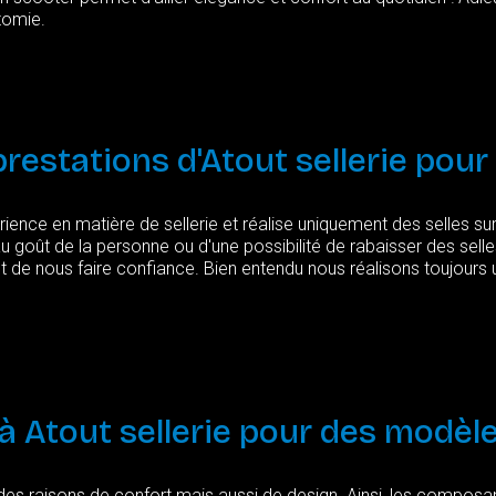
tomie.
prestations
d'Atout
sellerie
pour
ience en matière de sellerie et réalise uniquement des selles s
u goût de la personne ou d'une possibilité de rabaisser des sell
t de nous faire confiance. Bien entendu nous réalisons toujours 
à
Atout
sellerie
pour
des
modèl
es raisons de confort mais aussi de design. Ainsi, les composan