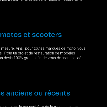
motos
et
scooters
ur mesure. Ainsi, pour toutes marques de moto, vous
es ! Pour un projet de restauration de modèles
un devis 100% gratuit afin de vous donner une idée
es
anciens
ou
récents
ts de la selle peuvent être de la mousse bultex