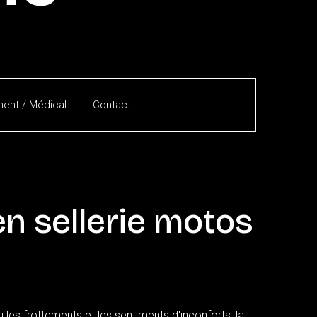
ent / Médical
Contact
en
sellerie
motos
les frottements et les sentiments d'inconforts, la