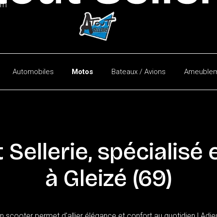
am
Automobiles
Motos
Bateaux / Avions
Ameublem
Automobiles
Utilitaires
Capotes
t
Sellerie,
spécialisé
à
Gleizé
(69)
scooter permet d'allier élégance et confort au quotidien ! Adieu 