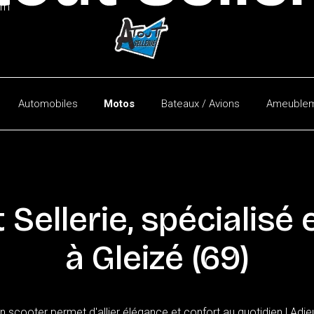
am
Automobiles
Motos
Bateaux / Avions
Ameublem
Automobiles
Utilitaires
Capotes
t
Sellerie,
spécialisé
à
Gleizé
(69)
scooter permet d'allier élégance et confort au quotidien ! Adieu 