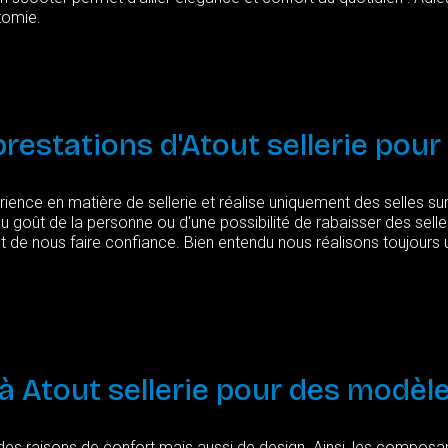
tomie.
prestations
d'Atout
sellerie
pour
ience en matière de sellerie et réalise uniquement des selles s
u goût de la personne ou d'une possibilité de rabaisser des sell
t de nous faire confiance. Bien entendu nous réalisons toujours 
à
Atout
sellerie
pour
des
modèl
es raisons de confort mais aussi de design. Ainsi, les composan