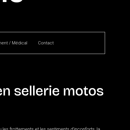
ent / Médical
Contact
en
sellerie
motos
les frottements et les sentiments d'inconforts, la