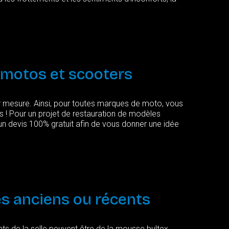
motos
et
scooters
ur mesure. Ainsi, pour toutes marques de moto, vous
es ! Pour un projet de restauration de modèles
un devis 100% gratuit afin de vous donner une idée
es
anciens
ou
récents
ts de la selle peuvent être de la mousse bultex