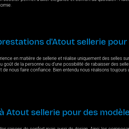
tomie.
prestations
d'Atout
sellerie
pour
ience en matière de sellerie et réalise uniquement des selles s
u goût de la personne ou d'une possibilité de rabaisser des sell
t de nous faire confiance. Bien entendu nous réalisons toujours 
à
Atout
sellerie
pour
des
modèl
es raisons de confort mais aussi de design. Ainsi, les composan