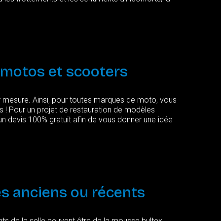
motos
et
scooters
ur mesure. Ainsi, pour toutes marques de moto, vous
es ! Pour un projet de restauration de modèles
un devis 100% gratuit afin de vous donner une idée
es
anciens
ou
récents
ts de la selle peuvent être de la mousse bultex