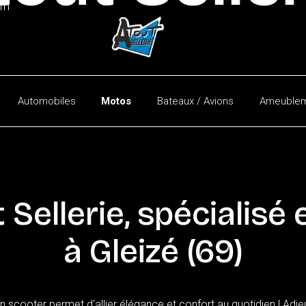
am
Automobiles
Motos
Bateaux / Avions
Ameublem
Automobiles
Utilitaires
Capotes
t
Sellerie,
spécialisé
à
Gleizé
(69)
scooter permet d'allier élégance et confort au quotidien ! Adieu 