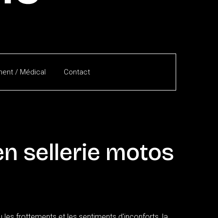
ent / Médical
Contact
en
sellerie
motos
les frottements et les sentiments d'inconforts, la